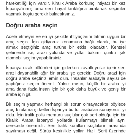
hareketliliği için vardır. Kiralık Araba korkunç ihtiyacı bir kez
İspanya'inmiş ama seni hayal kırıklığına bırakmak seçimler
yapmak koştu gerekir bulacaksınız.
Doğru araba seçin
Acele etmeyin ve en iyi şekilde ihtiyaçlarını tatmin uygun bir
araç seçin. İçin gidiyoruz konumuna bağlı olarak, bu işe
almak seçtiğiniz araç türüne bir etkisi olacaktır. Kentsel
şehirlerde ise, arazi yolunda ve yollar bakimli çünkü ışık
otomobil seçim yapabilirsiniz.
İspanya uzak bölümleri için giderken zavallı yollar içerir sert
arazi dayanabilir ağır bir araba işe gerekir. Doğru arazi için
doğru araba seçtiniz emin olun. İnsanlar arabayla sayısı de
yaptığınız seçim önemli. Yalnız mısın, küçük bir araba iyi
ama daha fazla insan için bir çok daha büyük ve geniş bir
araba için git.
Bir seçim yapmak herhangi bir sorun olmayacaktır böylece
araç kiralama şirketleri İspanya bu tür arabaları sunuyoruz iyi
oldu. İçin trafik polis memuru suçlular çok sert olduğu için bir
Kiralık Araba İspanyol yollarda kullanmayı bilmek aynı
derecede önemlidir. Sen trafik kuralları suçluların arasında
sayılması değil. Sürüş kesinlikle yollar, Hızlı Şerit üzerinde