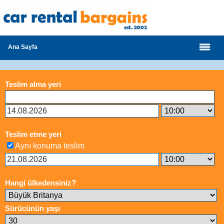
Ana Sayfa
Teslim alma yeri
Teslim etme yeri
Aynı konuma teslim
Hangi ülkedensiniz?
Sürücünün yaşı