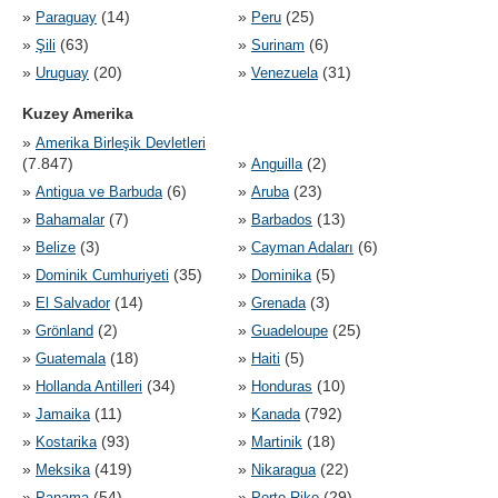
»
(14)
»
(25)
Paraguay
Peru
»
(63)
»
(6)
Şili
Surinam
»
(20)
»
(31)
Uruguay
Venezuela
Kuzey Amerika
»
Amerika Birleşik Devletleri
(7.847)
»
(2)
Anguilla
»
(6)
»
(23)
Antigua ve Barbuda
Aruba
»
(7)
»
(13)
Bahamalar
Barbados
»
(3)
»
(6)
Belize
Cayman Adaları
»
(35)
»
(5)
Dominik Cumhuriyeti
Dominika
»
(14)
»
(3)
El Salvador
Grenada
»
(2)
»
(25)
Grönland
Guadeloupe
»
(18)
»
(5)
Guatemala
Haiti
»
(34)
»
(10)
Hollanda Antilleri
Honduras
»
(11)
»
(792)
Jamaika
Kanada
»
(93)
»
(18)
Kostarika
Martinik
»
(419)
»
(22)
Meksika
Nikaragua
»
(54)
»
(29)
Panama
Porto Riko