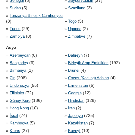
»
(8)
»
(27)
Senegal
Seyşel Adaları
»
(5)
»
(3)
Sudan
Svaziland
»
Tanzanya Birleşik Cumhuriyeti
(8)
»
(5)
Togo
»
(29)
»
(2)
Tunus
Uganda
»
(8)
»
(7)
Zambiya
Zimbabve
Asya
»
(8)
»
(7)
Azerbeycan
Bahreyn
»
(6)
»
(192)
Bangladeş
Birleşik Arap Emirlikleri
»
(1)
»
(4)
Birmanya
Brunei
»
(208)
»
(4)
Çin
Cocos (Keeling) Adaları
»
(55)
»
(6)
Endonezya
Ermenistan
»
(72)
»
(12)
Filipinler
Georgia
»
(186)
»
(128)
Güney Kore
Hindistan
»
(10)
»
(2)
Hong Kong
İran
»
(74)
»
(725)
İsrail
Japonya
»
(5)
»
(7)
Kamboçya
Kazakistan
»
(27)
»
(10)
Kıbrıs
Kuveyt