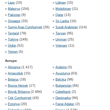
»
(10)
»
(15)
Laos
Lübnan
»
(154)
»
(11)
Malezya
Moğolistan
»
(9)
»
(13)
Pakistan
Qatar
»
(33)
»
(16)
Singapur
Sri Lanka
»
(26)
»
(114)
Suriye Arap Cumhuriyeti
Suudi Arabistan
»
(78)
»
(95)
Tayland
Tayvan
»
(249)
»
(25)
Türkiye
Umman
»
(52)
»
(11)
Ürdün
Vietnam
»
(5)
Yemen
Avrupa
»
(1.417)
»
(3)
Almanya
Andorra
»
(15)
»
(63)
Arnavutluk
Avusturya
»
(18)
»
(98)
Belarus
Belçika
»
(17)
»
(66)
Bosna Hersek
Bulgaristan
»
(2.484)
»
(2)
Büyük Britanya
Cebelitarık
»
(43)
»
(94)
Çek Cumhuriyeti
Danimarka
»
(20)
»
(2)
Estonya
Faroe Adaları