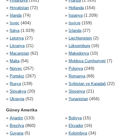
»
(182)
»
(1.528)
Finlandiya
Fransa
»
(72)
»
(154)
Hırvatistan
Hollanda
»
(74)
»
(1.209)
İrlanda
İspanya
»
(404)
»
(159)
Isveç
Isviçre
»
(1.029)
»
(27)
İtalya
İzlanda
»
(27)
»
(2)
Letonya
Liechtenstein
»
(21)
»
(16)
Litvanya
Lüksemburg
»
(62)
»
(10)
Macaristan
Makedonya
»
(54)
»
(7)
Malta
Moldova Cumhuriyeti
»
(257)
»
(249)
Norveç
Polonya
»
(267)
»
(68)
Portekiz
Romanya
»
(139)
»
(22)
Rusya
Sırbistan ve Karadağ
»
(20)
»
(21)
Slovakya
Slovenya
»
(52)
»
(456)
Ukrayna
Yunanistan
Güney Amerika
»
(133)
»
(15)
Arjantin
Bolivya
»
(860)
»
(16)
Brezilya
Ekvador
»
(5)
»
(34)
Guyana
Kolombiya