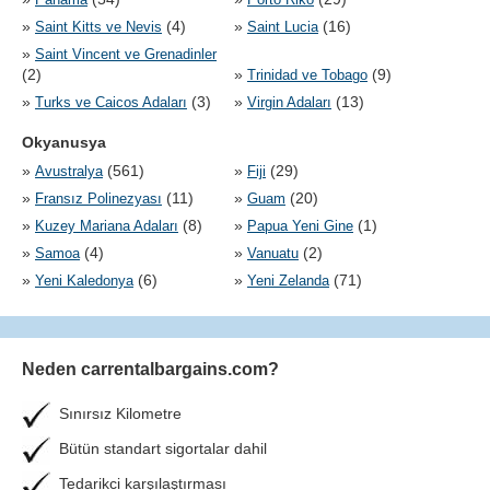
»
(4)
»
(16)
Saint Kitts ve Nevis
Saint Lucia
»
Saint Vincent ve Grenadinler
(2)
»
(9)
Trinidad ve Tobago
»
(3)
»
(13)
Turks ve Caicos Adaları
Virgin Adaları
Okyanusya
»
(561)
»
(29)
Avustralya
Fiji
»
(11)
»
(20)
Fransız Polinezyası
Guam
»
(8)
»
(1)
Kuzey Mariana Adaları
Papua Yeni Gine
»
(4)
»
(2)
Samoa
Vanuatu
»
(6)
»
(71)
Yeni Kaledonya
Yeni Zelanda
Neden carrentalbargains.com?
Sınırsız Kilometre
Bütün standart sigortalar dahil
Tedarikci karşılaştırması