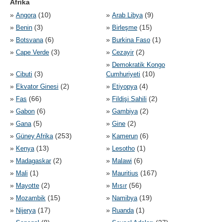
Afrika
»
(10)
»
(9)
Angora
Arab Libya
»
(3)
»
(15)
Benin
Birleşme
»
(6)
»
(1)
Botsvana
Burkina Faso
»
(3)
»
(2)
Cape Verde
Cezayir
»
Demokratik Kongo
»
(3)
(10)
Cibuti
Cumhuriyeti
»
(2)
»
(4)
Ekvator Ginesi
Etiyopya
»
(66)
»
(2)
Fas
Fildişi Sahili
»
(6)
»
(2)
Gabon
Gambiya
»
(5)
»
(2)
Gana
Gine
»
(253)
»
(6)
Güney Afrika
Kamerun
»
(13)
»
(1)
Kenya
Lesotho
»
(2)
»
(6)
Madagaskar
Malawi
»
(1)
»
(167)
Mali
Mauritius
»
(2)
»
(56)
Mayotte
Mısır
»
(15)
»
(19)
Mozambik
Namibya
»
(17)
»
(1)
Nijerya
Ruanda