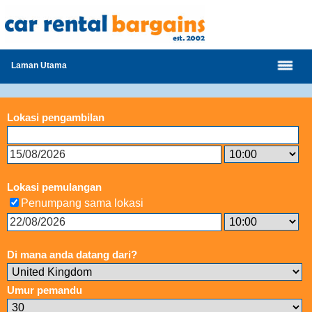
Laman Utama
Lokasi pengambilan
Lokasi pemulangan
Penumpang sama lokasi
Di mana anda datang dari?
Umur pemandu