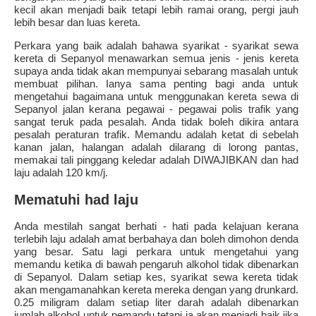
kecil akan menjadi baik tetapi lebih ramai orang, pergi jauh
lebih besar dan luas kereta.
Perkara yang baik adalah bahawa syarikat - syarikat sewa
kereta di Sepanyol menawarkan semua jenis - jenis kereta
supaya anda tidak akan mempunyai sebarang masalah untuk
membuat pilihan. Ianya sama penting bagi anda untuk
mengetahui bagaimana untuk menggunakan kereta sewa di
Sepanyol jalan kerana pegawai - pegawai polis trafik yang
sangat teruk pada pesalah. Anda tidak boleh dikira antara
pesalah peraturan trafik. Memandu adalah ketat di sebelah
kanan jalan, halangan adalah dilarang di lorong pantas,
memakai tali pinggang keledar adalah DIWAJIBKAN dan had
laju adalah 120 km/j.
Mematuhi had laju
Anda mestilah sangat berhati - hati pada kelajuan kerana
terlebih laju adalah amat berbahaya dan boleh dimohon denda
yang besar. Satu lagi perkara untuk mengetahui yang
memandu ketika di bawah pengaruh alkohol tidak dibenarkan
di Sepanyol. Dalam setiap kes, syarikat sewa kereta tidak
akan mengamanahkan kereta mereka dengan yang drunkard.
0.25 miligram dalam setiap liter darah adalah dibenarkan
jumlah alkohol untuk pemandu tetapi ia akan menjadi baik jika