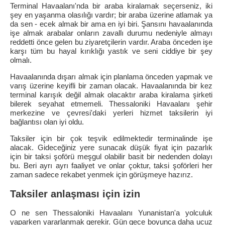
Terminal Havaalanı'nda bir araba kiralamak seçerseniz, iki
şey en yaşanma olasılığı vardır; bir araba üzerine atlamak ya
da sen - ecek almak bir ama en iyi biri. Şansını havaalanında
işe almak arabalar onların zavallı durumu nedeniyle almayı
reddetti önce gelen bu ziyaretçilerin vardır. Araba önceden işe
karşı tüm bu hayal kırıklığı yastık ve seni ciddiye bir şey
olmalı.
Havaalanında dışarı almak için planlama önceden yapmak ve
varış üzerine keyifli bir zaman olacak. Havaalanında bir kez
terminal karışık değil almak olacaktır araba kiralama şirketi
bilerek seyahat etmemeli. Thessaloniki Havaalanı şehir
merkezine ve çevresi'daki yerleri hizmet taksilerin iyi
bağlantısı olan iyi oldu.
Taksiler için bir çok teşvik edilmektedir terminalinde işe
alacak. Gideceğiniz yere sunacak düşük fiyat için pazarlık
için bir taksi şoförü meşgul olabilir basit bir nedenden dolayı
bu. Beri ayrı ayrı faaliyet ve onlar çoktur, taksi şoförleri her
zaman sadece rekabet yenmek için görüşmeye hazırız.
Taksiler anlaşması için izin
O ne sen Thessaloniki Havaalanı Yunanistan'a yolculuk
yaparken yararlanmak gerekir. Gün gece boyunca daha ucuz