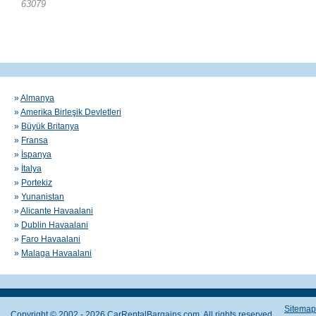
63079
»
Almanya
»
Amerika Birleşik Devletleri
»
Büyük Britanya
»
Fransa
»
İspanya
»
İtalya
»
Portekiz
»
Yunanistan
»
Alicante Havaalani
»
Dublin Havaalani
»
Faro Havaalani
»
Malaga Havaalani
Sitemap
Copyright © 2002 - 2026 CarRentalBargains.com, All rights reserved.