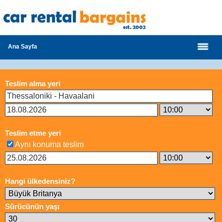
Ana Sayfa
Teslim alma yeri
Teslim etme yeri
Aynı konuma teslim
Hangi ülkedensiniz?
Sürücünün yaşı