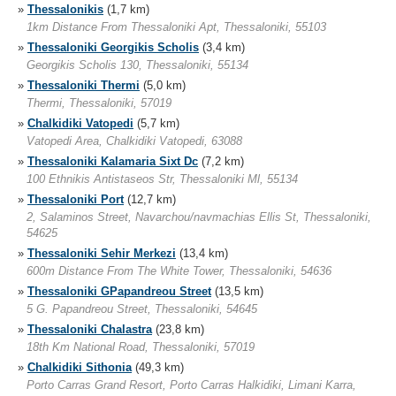
»
Thessalonikis
(1,7 km)
1km Distance From Thessaloniki Apt, Thessaloniki, 55103
»
Thessaloniki Georgikis Scholis
(3,4 km)
Georgikis Scholis 130, Thessaloniki, 55134
»
Thessaloniki Thermi
(5,0 km)
Thermi, Thessaloniki, 57019
»
Chalkidiki Vatopedi
(5,7 km)
Vatopedi Area, Chalkidiki Vatopedi, 63088
»
Thessaloniki Kalamaria Sixt Dc
(7,2 km)
100 Ethnikis Antistaseos Str, Thessaloniki Ml, 55134
»
Thessaloniki Port
(12,7 km)
2, Salaminos Street, Navarchou/navmachias Ellis St, Thessaloniki,
54625
»
Thessaloniki Sehir Merkezi
(13,4 km)
600m Distance From The White Tower, Thessaloniki, 54636
»
Thessaloniki GPapandreou Street
(13,5 km)
5 G. Papandreou Street, Thessaloniki, 54645
»
Thessaloniki Chalastra
(23,8 km)
18th Km National Road, Thessaloniki, 57019
»
Chalkidiki Sithonia
(49,3 km)
Porto Carras Grand Resort, Porto Carras Halkidiki, Limani Karra,