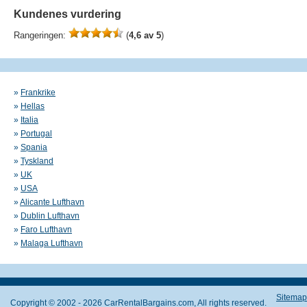
Kundenes vurdering
Rangeringen:
(
4,6 av 5
)
»
Frankrike
»
Hellas
»
Italia
»
Portugal
»
Spania
»
Tyskland
»
UK
»
USA
»
Alicante Lufthavn
»
Dublin Lufthavn
»
Faro Lufthavn
»
Malaga Lufthavn
Sitemap
Copyright © 2002 - 2026 CarRentalBargains.com, All rights reserved.