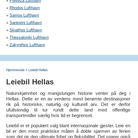
»
Preveza Lufthavn
»
Rhodos Lufthavn
»
Samos Lufthavn
»
Santorini Lufthavn
»
Skiathos Lufthavn
»
Thessaloniki Lufthavn
»
Zakynthos Lufthavn
Hjemmeside
»
Leiebil Hellas
Leiebil Hellas
Naturskjønnhet og mangslungen historie venter på deg i
Hellas. Dette er en av verdens mest berømte destinasjoner
rik på historiske, naturlig og kulturell arv. Det er derfor
ufullstendig til tur rundt dette land med offentlige
transportmidler særlig hvis tid er begrenset.
Leiebil er et populært valg blant internasjonale gjester. Leie en
bil er den mest praktiske måten å doble sjarmen av ferien
som det gir deg ultimate frihet og fleksibilitet. Det sparer også