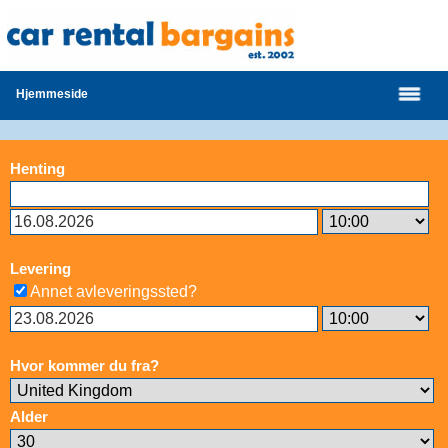
Hjemmeside
Henting
Levering
Annet avleveringssted?
Hvor kommer du fra?
Alder