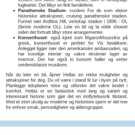
fuglearter. Det tilbyr en flott familieferie.
Panathenske Stadium
- vurdere For de som elsker
historiske attraksjoner, cruising panathenske stadion.
Funnet nær Ardittos Hill, vertskap stadion i 1896 - OL
(første moderne OL). Leie en bil og ta odde showet
siden det fortsatt tilbyr store arrangementer.
Konserthuset
- også kjent som MgaronMoussikis på
gresk, konserthuset er perfekt for Vis fanatikere.
Anlegget ligger nær den amerikanske ambassaden, og
har koselige interiør og vakre eksteriør laget av
marmor. Det har også to konsert haller og verter
verdensklasse musikere.
Når du leier en bil, åpner Hellas en rekke muligheter og
attraksjoner for deg. Du vil være i stand til tur i byen på nytt.
Planlegge tidsplanen reise og utforske det vakre landet i
komfort. Hellas er en fantastisk med lang og variert og
interessant historie som gjør det en innflytelsesrik tilstand.
Med et stort utvalg av moderne og historiske sjarm er det noe
for enhver smak, personligheter og aldersgrupper.