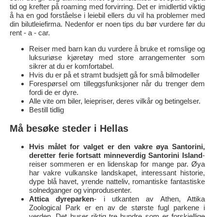
tid og krefter på roaming med forvirring. Det er imidlertid viktig
å ha en god forståelse i leiebil ellers du vil ha problemer med
din bilutleiefirma. Nedenfor er noen tips du bør vurdere før du
rent - a - car.
Reiser med barn kan du vurdere å bruke et romslige og
luksuriøse kjøretøy med store arrangementer som
sikrer at du er komfortabel.
Hvis du er på et stramt budsjett gå for små bilmodeller
Forespørsel om tilleggsfunksjoner når du trenger dem
fordi de er dyre.
Alle vite om biler, leiepriser, deres vilkår og betingelser.
Bestill tidlig
Må besøke steder i Hellas
Hvis målet for valget er den vakre øya Santorini,
deretter ferie fortsatt minneverdig Santorini Island
-
reiser sommeren er en lidenskap for mange par. Øya
har vakre vulkanske landskapet, interessant historie,
dype blå havet, yrende natteliv, romantiske fantastiske
solnedganger og vinprodusenter.
Attica dyreparken
- i utkanten av Athen, Attika
Zoological Park er en av de største fugl parkene i
verden. Det huser riktig tre hundre som er forskjellige