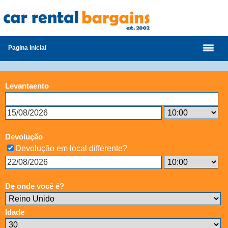
Pagina Inicial
Levantaento
Devolução
Devolução em local differente?
De onde você é?
Idade