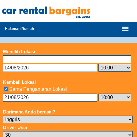
Halaman Rumah
Memilih Lokasi
Kembali Lokasi
Sama Pengantaran Lokasi
Darimana Anda berasal?
Driver Usia